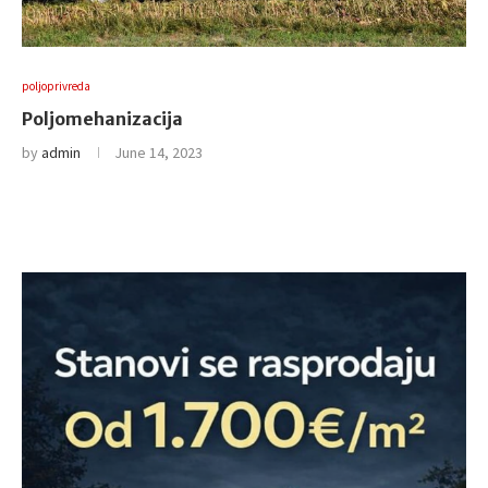
poljoprivreda
Poljomehanizacija
by
admin
June 14, 2023