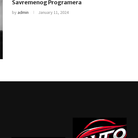
Savremenog Programera
by
admin
January 11, 2024