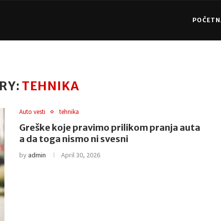
POČETN
RY:
TEHNIKA
Auto vesti
tehnika
Greške koje pravimo prilikom pranja auta
a da toga nismo ni svesni
by
admin
April 30, 2026