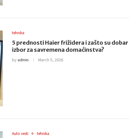
tehnika
5 prednosti Haier frižidera i zašto su dobar
izbor za savremena domaćinstva?
by
admin
March 5, 2026
Auto vesti
tehnika