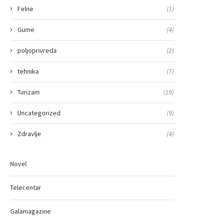
Felne
(1)
Gume
(4)
poljoprivreda
(2)
tehnika
(7)
Turizam
(19)
Uncategorized
(9)
Zdravlje
(4)
Novel
Telecentar
Galamagazine