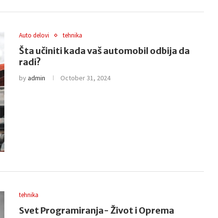
Auto delovi
tehnika
Šta učiniti kada vaš automobil odbija da
radi?
by
admin
October 31, 2024
tehnika
Svet Programiranja- Život i Oprema