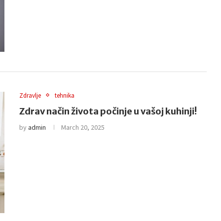
Zdravlje
tehnika
Zdrav način života počinje u vašoj kuhinji!
by
admin
March 20, 2025