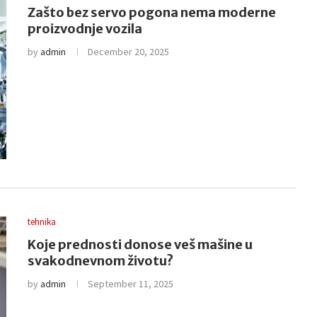
Zašto bez servo pogona nema moderne
proizvodnje vozila
by
admin
December 20, 2025
tehnika
Koje prednosti donose veš mašine u
svakodnevnom životu?
by
admin
September 11, 2025