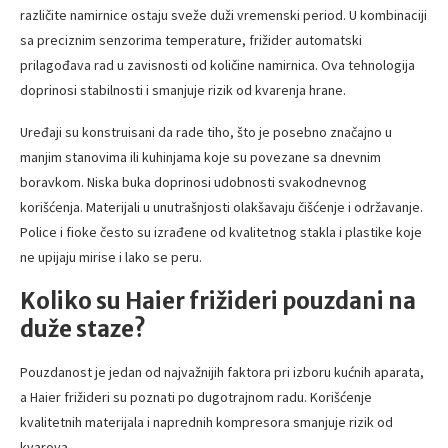
različite namirnice ostaju sveže duži vremenski period. U kombinaciji
sa preciznim senzorima temperature, frižider automatski
prilagođava rad u zavisnosti od količine namirnica. Ova tehnologija
doprinosi stabilnosti i smanjuje rizik od kvarenja hrane.
Uređaji su konstruisani da rade tiho, što je posebno značajno u
manjim stanovima ili kuhinjama koje su povezane sa dnevnim
boravkom. Niska buka doprinosi udobnosti svakodnevnog
korišćenja. Materijali u unutrašnjosti olakšavaju čišćenje i održavanje.
Police i fioke često su izrađene od kvalitetnog stakla i plastike koje
ne upijaju mirise i lako se peru.
Koliko su Haier frižideri pouzdani na
duže staze?
Pouzdanost je jedan od najvažnijih faktora pri izboru kućnih aparata,
a Haier frižideri su poznati po dugotrajnom radu. Korišćenje
kvalitetnih materijala i naprednih kompresora smanjuje rizik od
kvarova.