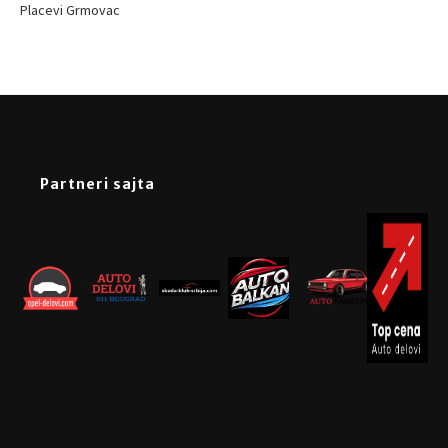
Placevi Grmovac
Partneri sajta