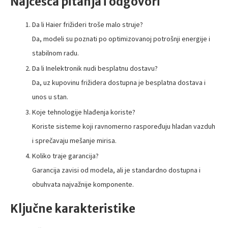
Najčešća pitanja i odgovori
Da li Haier frižideri troše malo struje?
Da, modeli su poznati po optimizovanoj potrošnji energije i
stabilnom radu.
Da li Inelektronik nudi besplatnu dostavu?
Da, uz kupovinu frižidera dostupna je besplatna dostava i
unos u stan.
Koje tehnologije hlađenja koriste?
Koriste sisteme koji ravnomerno raspoređuju hladan vazduh
i sprečavaju mešanje mirisa.
Koliko traje garancija?
Garancija zavisi od modela, ali je standardno dostupna i
obuhvata najvažnije komponente.
Ključne karakteristike