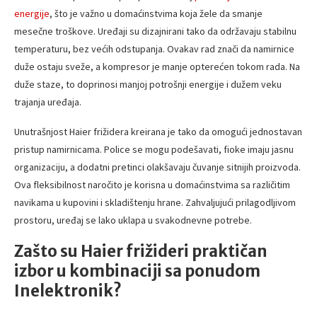
energije
, što je važno u domaćinstvima koja žele da smanje
mesečne troškove. Uređaji su dizajnirani tako da održavaju stabilnu
temperaturu, bez većih odstupanja. Ovakav rad znači da namirnice
duže ostaju sveže, a kompresor je manje opterećen tokom rada. Na
duže staze, to doprinosi manjoj potrošnji energije i dužem veku
trajanja uređaja.
Unutrašnjost Haier frižidera kreirana je tako da omogući jednostavan
pristup namirnicama. Police se mogu podešavati, fioke imaju jasnu
organizaciju, a dodatni pretinci olakšavaju čuvanje sitnijih proizvoda.
Ova fleksibilnost naročito je korisna u domaćinstvima sa različitim
navikama u kupovini i skladištenju hrane. Zahvaljujući prilagodljivom
prostoru, uređaj se lako uklapa u svakodnevne potrebe.
Zašto su Haier frižideri praktičan
izbor u kombinaciji sa ponudom
Inelektronik?