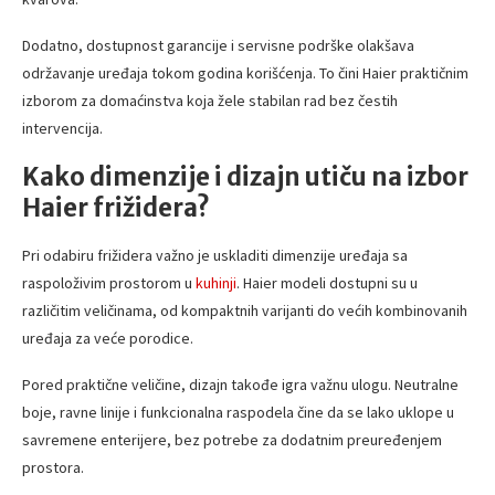
Dodatno, dostupnost garancije i servisne podrške olakšava
održavanje uređaja tokom godina korišćenja. To čini Haier praktičnim
izborom za domaćinstva koja žele stabilan rad bez čestih
intervencija.
Kako dimenzije i dizajn utiču na izbor
Haier frižidera?
Pri odabiru frižidera važno je uskladiti dimenzije uređaja sa
raspoloživim prostorom u
kuhinji
. Haier modeli dostupni su u
različitim veličinama, od kompaktnih varijanti do većih kombinovanih
uređaja za veće porodice.
Pored praktične veličine, dizajn takođe igra važnu ulogu. Neutralne
boje, ravne linije i funkcionalna raspodela čine da se lako uklope u
savremene enterijere, bez potrebe za dodatnim preuređenjem
prostora.