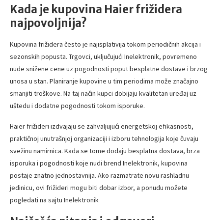
Kada je kupovina Haier frižidera
najpovoljnija?
Kupovina frižidera često je najisplativija tokom periodičnih akcija i
sezonskih popusta. Trgovci, uključujući Inelektronik, povremeno
nude snižene cene uz pogodnosti poput besplatne dostave i brzog
unosa u stan. Planiranje kupovine u tim periodima može značajno
smanjiti troškove. Na taj način kupci dobijaju kvalitetan uređaj uz
uštedu i dodatne pogodnosti tokom isporuke.
Haier frižideri izdvajaju se zahvaljujući energetskoj efikasnosti,
praktičnoj unutrašnjoj organizaciji i izboru tehnologija koje čuvaju
svežinu namirnica. Kada se tome dodaju besplatna dostava, brza
isporuka i pogodnosti koje nudi brend Inelektronik, kupovina
postaje znatno jednostavnija. Ako razmatrate novu rashladnu
jedinicu, ovi frižideri mogu biti dobar izbor, a ponudu možete
pogledati na sajtu Inelektronik