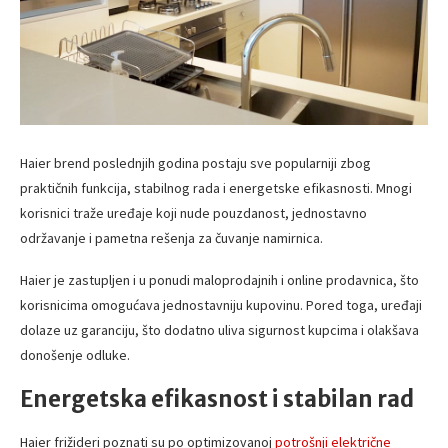
Haier brend poslednjih godina postaju sve popularniji zbog
praktičnih funkcija, stabilnog rada i energetske efikasnosti. Mnogi
korisnici traže uređaje koji nude pouzdanost, jednostavno
održavanje i pametna rešenja za čuvanje namirnica.
Haier je zastupljen i u ponudi maloprodajnih i online prodavnica, što
korisnicima omogućava jednostavniju kupovinu. Pored toga, uređaji
dolaze uz garanciju, što dodatno uliva sigurnost kupcima i olakšava
donošenje odluke.
Energetska efikasnost i stabilan rad
Haier frižideri poznati su po optimizovanoj
potrošnji električne