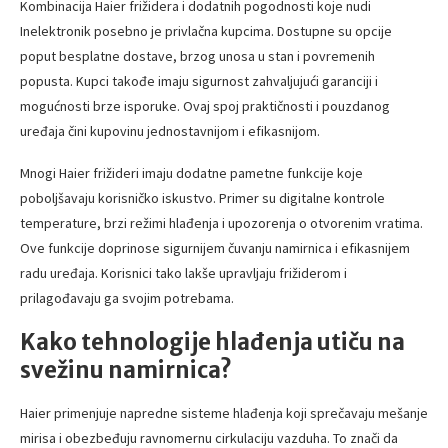
Kombinacija Haier frižidera i dodatnih pogodnosti koje nudi
Inelektronik posebno je privlačna kupcima. Dostupne su opcije
poput besplatne dostave, brzog unosa u stan i povremenih
popusta. Kupci takođe imaju sigurnost zahvaljujući garanciji i
mogućnosti brze isporuke. Ovaj spoj praktičnosti i pouzdanog
uređaja čini kupovinu jednostavnijom i efikasnijom.
Mnogi Haier frižideri imaju dodatne pametne funkcije koje
poboljšavaju korisničko iskustvo. Primer su digitalne kontrole
temperature, brzi režimi hlađenja i upozorenja o otvorenim vratima.
Ove funkcije doprinose sigurnijem čuvanju namirnica i efikasnijem
radu uređaja. Korisnici tako lakše upravljaju frižiderom i
prilagođavaju ga svojim potrebama.
Kako tehnologije hlađenja utiču na
svežinu namirnica?
Haier primenjuje napredne sisteme hlađenja koji sprečavaju mešanje
mirisa i obezbeđuju ravnomernu cirkulaciju vazduha. To znači da