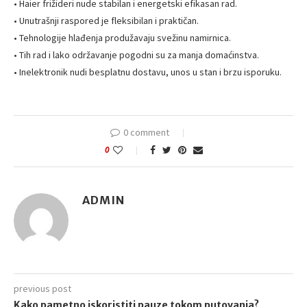
• Haier frižideri nude stabilan i energetski efikasan rad.
• Unutrašnji raspored je fleksibilan i praktičan.
• Tehnologije hlađenja produžavaju svežinu namirnica.
• Tih rad i lako održavanje pogodni su za manja domaćinstva.
• Inelektronik nudi besplatnu dostavu, unos u stan i brzu isporuku.
0 comment
0
ADMIN
previous post
Kako pametno iskoristiti pauze tokom putovanja?