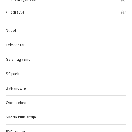
Zdravlje
(4)
Novel
Telecentar
Galamagazine
SC park
Balkandzije
Opel delovi
Skoda klub srbija
PVC prozori