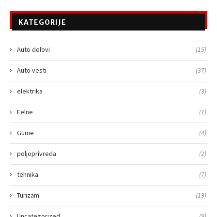
KATEGORIJE
Auto delovi
(15)
Auto vesti
(37)
elektrika
(3)
Felne
(1)
Gume
(4)
poljoprivreda
(2)
tehnika
(7)
Turizam
(19)
Uncategorized
(9)