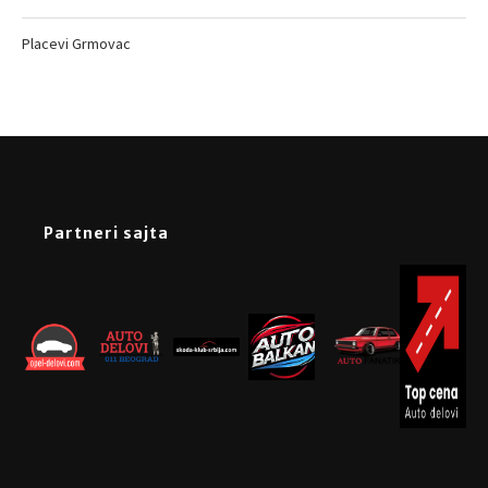
Placevi Grmovac
Partneri sajta