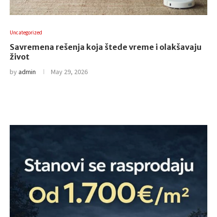
Uncategorized
Savremena rešenja koja štede vreme i olakšavaju
život
by
admin
May 29, 2026