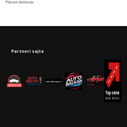
Placevi Grmovac
Partneri sajta