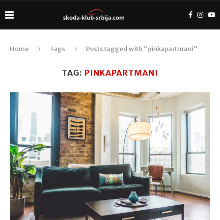
Home
Tags
Posts tagged with "pinkapartmani"
TAG:
PINKAPARTMANI