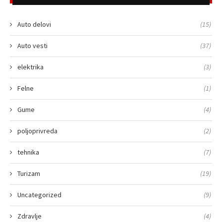
Auto delovi
(15)
Auto vesti
(37)
elektrika
(3)
Felne
(1)
Gume
(4)
poljoprivreda
(2)
tehnika
(7)
Turizam
(19)
Uncategorized
(9)
Zdravlje
(4)