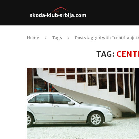
Home
Tags
Posts tagged with "centriranje 
TAG:
CENT