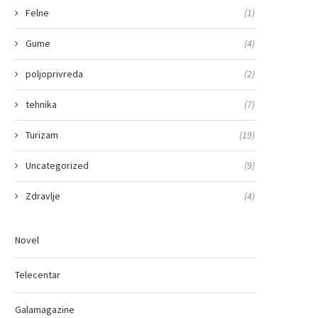
Felne
(1)
Gume
(4)
poljoprivreda
(2)
tehnika
(7)
Turizam
(19)
Uncategorized
(9)
Zdravlje
(4)
Novel
Telecentar
Galamagazine