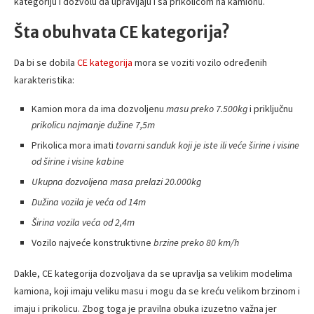
kategoriju i dozvolu da upravljaju i sa prikolicom na kamionu.
Šta obuhvata CE kategorija?
Da bi se dobila
CE kategorija
mora se voziti vozilo određenih
karakteristika:
Kamion mora da ima dozvoljenu
masu preko 7.500kg
i priključnu
prikolicu najmanje dužine 7,5m
Prikolica mora imati
tovarni sanduk koji je iste ili veće širine i visine
od širine i visine kabine
Ukupna dozvoljena masa prelazi 20.000kg
Dužina vozila je veća od 14m
Širina vozila veća od 2,4m
Vozilo najveće konstruktivne
brzine preko 80 km/h
Dakle, CE kategorija dozvoljava da se upravlja sa velikim modelima
kamiona, koji imaju veliku masu i mogu da se kreću velikom brzinom i
imaju i prikolicu. Zbog toga je pravilna obuka izuzetno važna jer