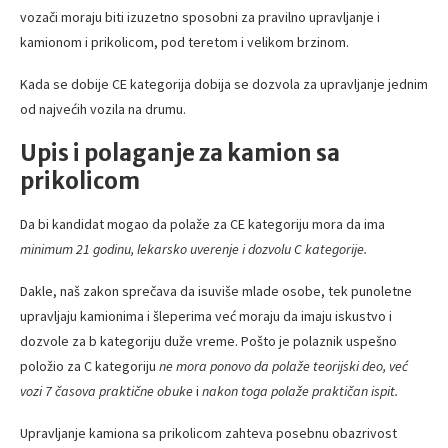
vozači moraju biti izuzetno sposobni za pravilno upravljanje i
kamionom i prikolicom, pod teretom i velikom brzinom.
Kada se dobije CE kategorija dobija se dozvola za upravljanje jednim
od najvećih vozila na drumu.
Upis i polaganje za kamion sa
prikolicom
Da bi kandidat mogao da polaže za CE kategoriju mora da ima
minimum 21 godinu, lekarsko uverenje i dozvolu C kategorije.
Dakle, naš zakon sprečava da isuviše mlade osobe, tek punoletne
upravljaju kamionima i šleperima već moraju da imaju iskustvo i
dozvole za b kategoriju duže vreme. Pošto je polaznik uspešno
položio za C kategoriju
ne mora ponovo da polaže teorijski deo, već
vozi 7 časova praktične obuke
i
nakon toga polaže praktičan ispit.
Upravljanje kamiona sa prikolicom zahteva posebnu obazrivost