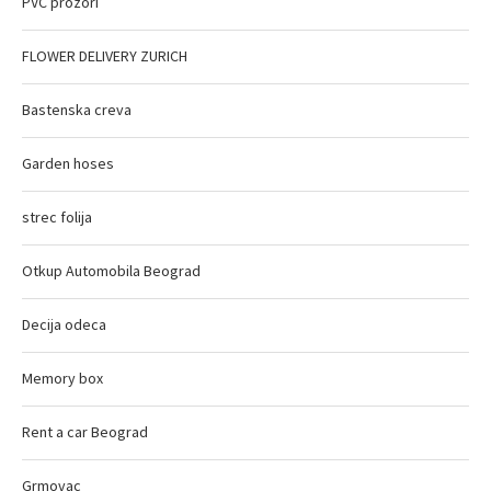
PVC prozori
FLOWER DELIVERY ZURICH
Bastenska creva
Garden hoses
strec folija
Otkup Automobila Beograd
Decija odeca
Memory box
Rent a car Beograd
Grmovac