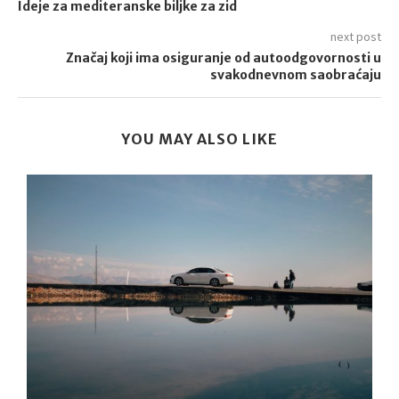
Ideje za mediteranske biljke za zid
next post
Značaj koji ima osiguranje od autoodgovornosti u
svakodnevnom saobraćaju
YOU MAY ALSO LIKE