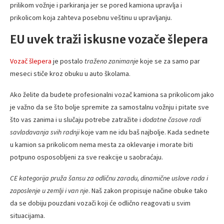
prilikom vožnje i parkiranja jer se pored kamiona upravlja i
prikolicom koja zahteva posebnu veštinu u upravljanju.
EU uvek traži iskusne vozače šlepera
Vozač šlepera
je postalo
traženo zanimanje
koje se za samo par
meseci stiče kroz obuku u auto školama.
Ako želite da budete profesionalni vozač kamiona sa prikolicom jako
je važno da se što bolje spremite za samostalnu vožnju i pitate sve
što vas zanima i u slučaju potrebe zatražite i
dodatne časove radi
savladavanja svih radnji
koje vam ne idu baš najbolje. Kada sednete
u kamion sa prikolicom nema mesta za oklevanje i morate biti
potpuno osposobljeni za sve reakcije u saobraćaju.
CE kategorija pruža šansu za odličnu zaradu, dinamične uslove rada i
zaposlenje u zemlji i van nje
. Naš zakon propisuje načine obuke tako
da se dobiju pouzdani vozači koji će odlično reagovati u svim
situacijama.