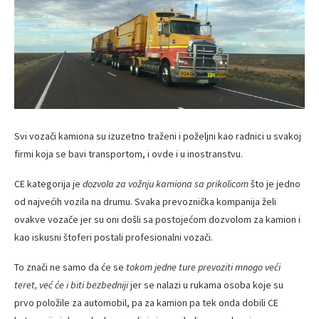
Svi vozači kamiona su izuzetno traženi i poželjni kao radnici u svakoj
firmi koja se bavi transportom, i ovde i u inostranstvu.
CE kategorija je
dozvola za vožnju kamiona sa prikolicom
što je jedno
od najvećih vozila na drumu. Svaka prevoznička kompanija želi
ovakve vozače jer su oni došli sa postojećom dozvolom za kamion i
kao iskusni štoferi postali profesionalni vozači.
To znači ne samo da će se
tokom jedne ture prevoziti mnogo veći
teret, već će i biti bezbedniji
jer se nalazi u rukama osoba koje su
prvo položile za automobil, pa za kamion pa tek onda dobili CE