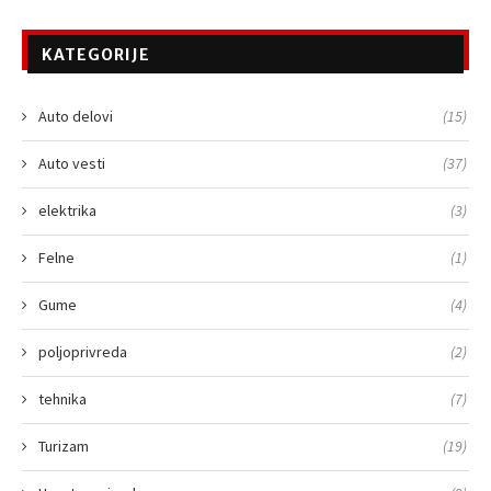
KATEGORIJE
Auto delovi
(15)
Auto vesti
(37)
elektrika
(3)
Felne
(1)
Gume
(4)
poljoprivreda
(2)
tehnika
(7)
Turizam
(19)