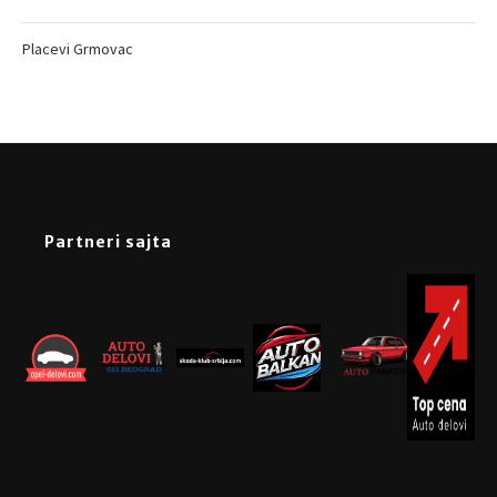
Placevi Grmovac
Partneri sajta