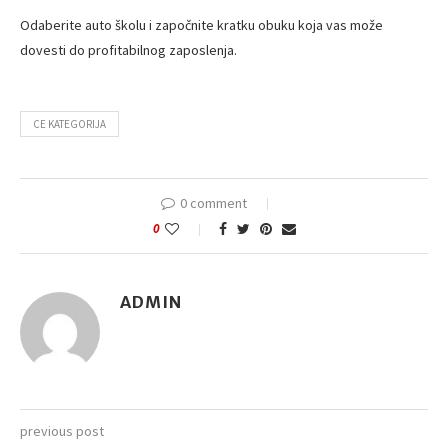
Odaberite auto školu i započnite kratku obuku koja vas može
dovesti do profitabilnog zaposlenja.
CE KATEGORIJA
0 comment
0
ADMIN
previous post